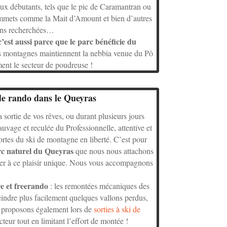
aux débutants, tels que le pic de Caramantran ou
 sommets comme la Mait d’Amount et bien d’autres
ions recherchées…
c’est aussi parce que le parc bénéficie du
 les montagnes maintiennent la nebbia venue du Pô
ment le secteur de poudreuse !
de rando dans le Queyras
a sortie de vos rêves, ou durant plusieurs jours
vage et reculée du Professionnelle, attentive et
tes du ski de montagne en liberté. C’est pour
rc naturel du Queyras
que nous nous attachons
ter à ce plaisir unique. Nous vous accompagnons
e et freerando
: les remontées mécaniques des
tteindre plus facilement quelques vallons perdus,
 proposons également lors de
sorties à ski de
cteur tout en limitant l’effort de montée !