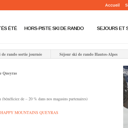
Accueil
S
TÉS ÉTÉ
HORS-PISTE SKI DE RANDO
SEJOURS ET 
i de rando sortie journée
Séjour ski de rando Hautes-Alpes
de Queyras
n (bénéficiez de – 20 % dans nos magasins partenaires)
I HAPPY MOUNTAINS QUEYRAS