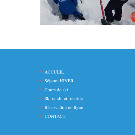
ACCUEIL
Séjours HIVER
Cours de ski
Ski rando et freeride
Réservation en ligne
CONTACT