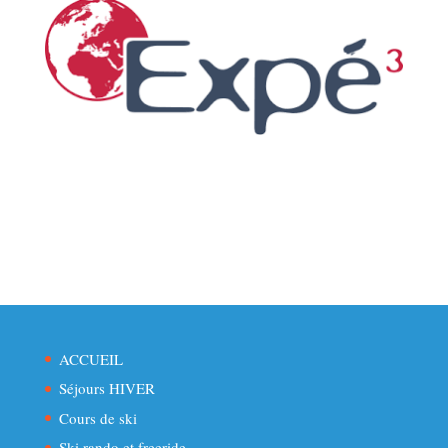
ACCUEIL
Séjours HIVER
Cours de ski
Ski rando et freeride