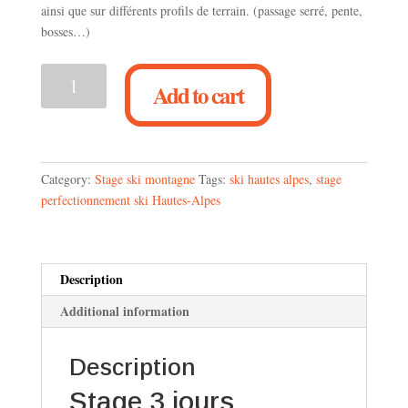
ainsi que sur différents profils de terrain. (passage serré, pente,
bosses…)
Stage
Add to cart
3
jours
perfectionnement
ski
technique
Category:
Stage ski montagne
Tags:
ski hautes alpes
,
stage
toutes
perfectionnement ski Hautes-Alpes
neiges
quantity
Description
Additional information
Description
Stage 3 jours