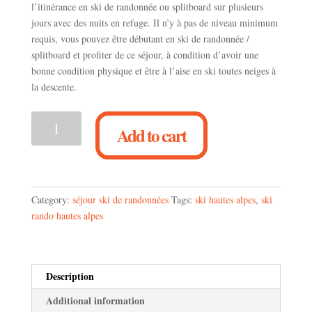
l’itinérance en ski de randonnée ou splitboard sur plusieurs
jours avec des nuits en refuge. Il n’y à pas de niveau minimum
requis, vous pouvez être débutant en ski de randonnée /
splitboard et profiter de ce séjour, à condition d’avoir une
bonne condition physique et être à l’aise en ski toutes neiges à
la descente.
Séjour
Add to cart
3
jours
découverte
du
raid
Category:
séjour ski de randonnées
Tags:
ski hautes alpes
,
ski
à
rando hautes alpes
ski
/
splitboard
Description
massif
des
Additional information
Cerces