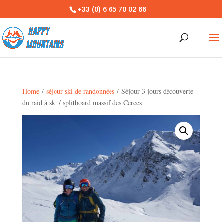
+33 (0) 6 65 70 02 66
Home
/
séjour ski de randonnées
/ Séjour 3 jours découverte
du raid à ski / splitboard massif des Cerces